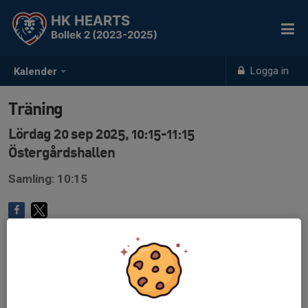
HK HEARTS
Bollek 2 (2023-2025)
Logga in
Kalender
Träning
Lördag 20 sep 2025, 10:15-11:15
Östergårdshallen
Samling: 10:15