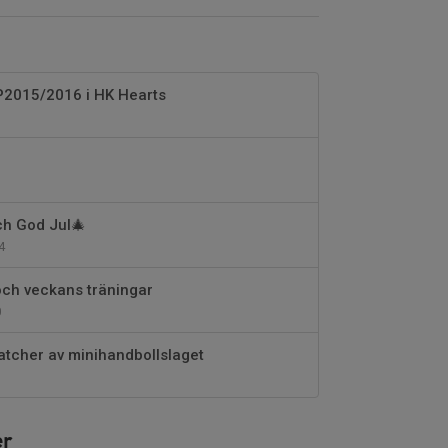
P2015/2016 i HK Hearts
ch God Jul🎄
4
och veckans träningar
0
tcher av minihandbollslaget
er