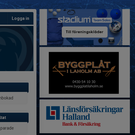
Logga in
inbokad
tat
 sparade