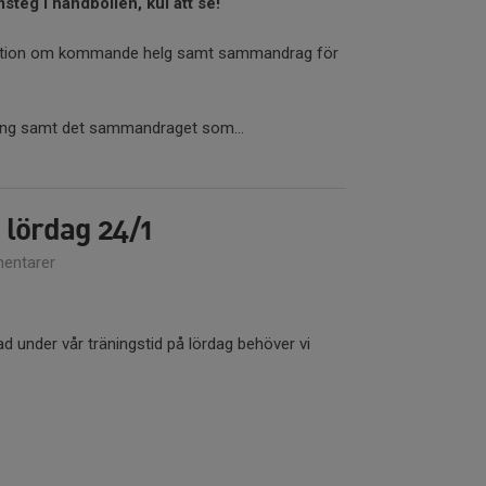
msteg i handbollen, kul att se!
ation om kommande helg samt sammandrag för
ing samt det sammandraget som...
g lördag 24/1
entarer
d under vår träningstid på lördag behöver vi