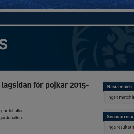
S
lagsidan för pojkar 2015-
Nästa match
Ingen match 
rgårdshallen
Senaste resul
gårdshallen
Inga resultat