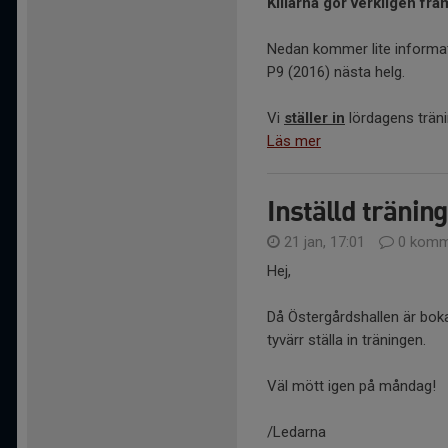
Killarna gör verkligen fra
Nedan kommer lite inform
P9 (2016) nästa helg.
Vi
ställer in
lördagens trän
Läs mer
Inställd tränin
21 jan, 17:01
0 komm
Hej,
Då Östergårdshallen är boka
tyvärr ställa in träningen.
Väl mött igen på måndag!
/Ledarna