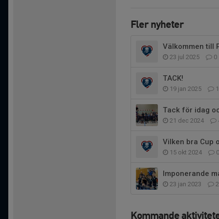
Fler nyheter
Välkommen till 
23 jul 2025
0
TACK!
19 jan 2025
1
Tack för idag o
21 dec 2024
Vilken bra Cup 
15 okt 2024
Imponerande ma
23 jan 2023
2
Kommande aktivitet