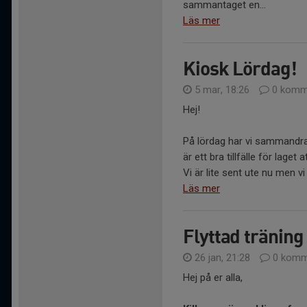
sammantaget en...
Läs mer
Kiosk Lördag!
5 mar, 18:26
0 komm
Hej!
På lördag har vi sammandra
är ett bra tillfälle för lage
Vi är lite sent ute nu men v
Läs mer
Flyttad träning 
26 jan, 21:28
0 komm
Hej på er alla,