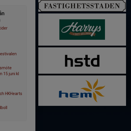
ån
n
tider
estivalen
årsmöte
15 juni kl
 och HKHearts
boll