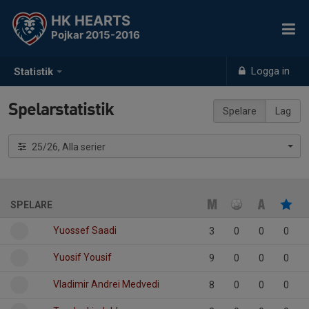
HK HEARTS
Pojkar 2015-2016
Logga in
Statistik
Spelarstatistik
Spelare
Lag
25/26, Alla serier
SPELARE
Yuossef Saadi
3
0
0
0
Yuosif Yousif
9
0
0
0
Vladimir Andrei Medvedi
8
0
0
0