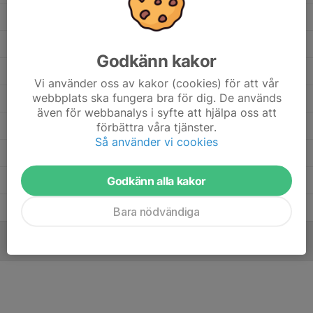
Hugo Johansson
6
0
0
0
Felix Benes
9
0
0
0
Godkänn kakor
Dirie Anas
5
0
0
0
Vi använder oss av kakor (cookies) för att vår
webbplats ska fungera bra för dig. De används
Conrad Vernersson
3
0
0
0
även för webbanalys i syfte att hjälpa oss att
Axel Cederholm
förbättra våra tjänster.
6
0
0
0
Så använder vi cookies
Altin Krasniqi
7
0
0
0
Godkänn alla kakor
Albin Muslija
1
0
0
0
Adam Daqmaq
7
0
0
0
Bara nödvändiga
MÅLVAKTER