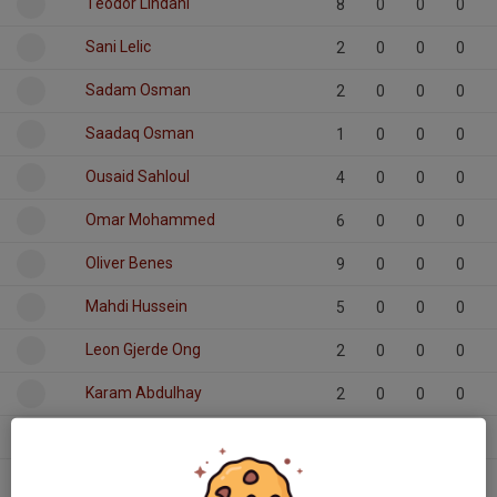
Teodor Lindahl
8
0
0
0
Sani Lelic
2
0
0
0
Sadam Osman
2
0
0
0
Saadaq Osman
1
0
0
0
Ousaid Sahloul
4
0
0
0
Omar Mohammed
6
0
0
0
Oliver Benes
9
0
0
0
Mahdi Hussein
5
0
0
0
Leon Gjerde Ong
2
0
0
0
Karam Abdulhay
2
0
0
0
Jovan Todorovic
4
0
0
0
Isaac Stach
2
0
0
0