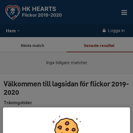
HK HEARTS
Flickor 2019-2020
Logga in
Hem
Nästa match
Senaste resultat
Inga tidigare matcher
Välkommen till lagsidan för flickor 2019-
2020
Träningstider
Söndagar 11.00-12.00 Andersbergshallen
Ansvarig tränare
Johan Cali Johansson