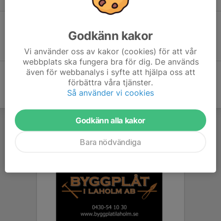
Vill du börja spela med oss?
Godkänn kakor
Gör en intresseanmälan här!
Vi använder oss av kakor (cookies) för att vår
webbplats ska fungera bra för dig. De används
även för webbanalys i syfte att hjälpa oss att
förbättra våra tjänster.
Så använder vi cookies
Godkänn alla kakor
Bara nödvändiga