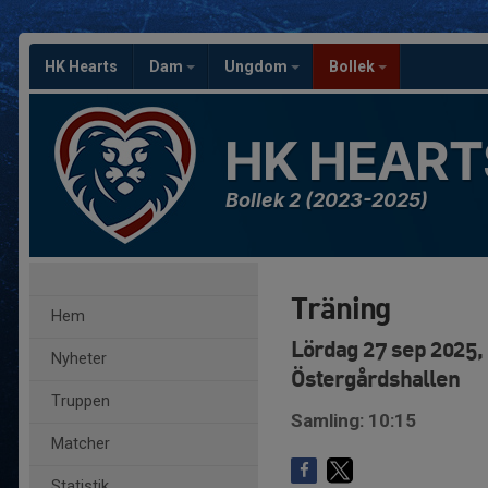
HK Hearts
Dam
Ungdom
Bollek
HK HEART
Bollek 2 (2023-2025)
Träning
Hem
Lördag 27 sep 2025, 
Nyheter
Östergårdshallen
Truppen
Samling: 10:15
Matcher
Statistik