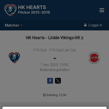
HK HEARTS
Flickor 2015-2016
Logga in
Matcher
HK Hearts - Lödde Vikings HK 2
F10 Syd - F10 Syd Lätt Gul
-
7 dec 2025, 13:00,
Andersbergshallen
Samling 12:00