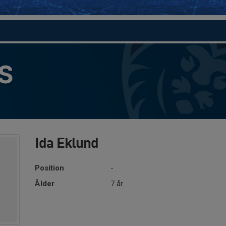
S
Ida Eklund
Position
-
Ålder
7 år