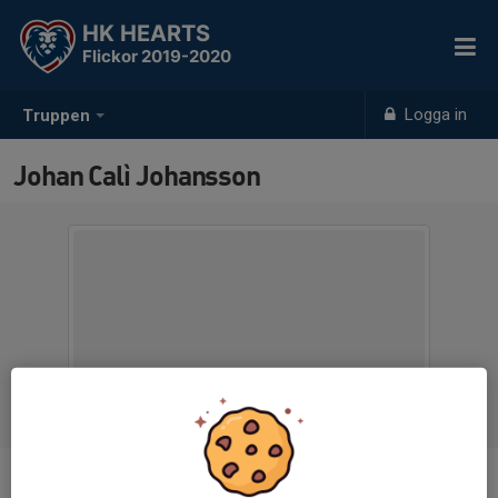
HK HEARTS
Flickor 2019-2020
Logga in
Truppen
Johan Calì Johansson
Titel
Tränare