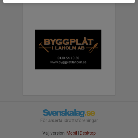
För
smarta
idrottsföreningar
Välj version:
Mobil
|
Desktop