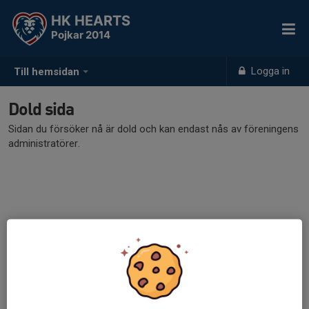
HK HEARTS
Pojkar 2014
Logga in
Till hemsidan
Dold sida
Sidan du försöker nå är dold och kan endast nås av föreningens
administratörer.