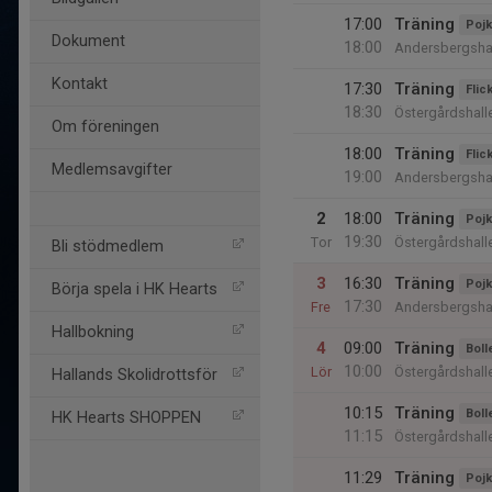
17:00
Träning
Pojk
Dokument
18:00
Andersbergsha
Kontakt
17:30
Träning
Flic
18:30
Östergårdshall
Om föreningen
18:00
Träning
Flic
Medlemsavgifter
19:00
Andersbergsha
2
18:00
Träning
Pojk
19:30
Tor
Östergårdshall
Bli stödmedlem
3
16:30
Träning
Pojk
Börja spela i HK Hearts
17:30
Fre
Andersbergsha
Hallbokning
4
09:00
Träning
Boll
10:00
Lör
Östergårdshall
Hallands Skolidrottsför
10:15
Träning
Boll
HK Hearts SHOPPEN
11:15
Östergårdshall
11:29
Träning
Pojk