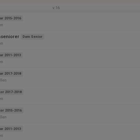
v.16
ar 2015-2016
en
seniorer
Dam Senior
en
ar 2011-2013
en
ar 2017-2018
llen
kor 2017-2018
en
kor 2015-2016
llen
ar 2011-2013
en