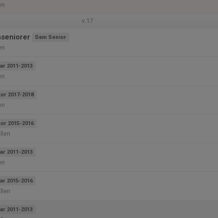
en
v.17
seniorer
Dam Senior
en
ar 2011-2013
en
kor 2017-2018
en
kor 2015-2016
llen
ar 2011-2013
en
ar 2015-2016
llen
ar 2011-2013