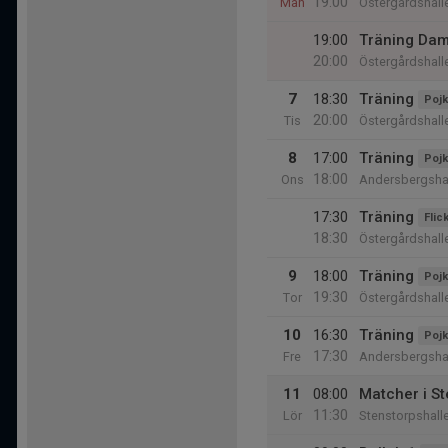
19:00
Mån
Östergårdshall
19:00
Träning Dam
20:00
Östergårdshall
7
18:30
Träning
Pojk
20:00
Tis
Östergårdshall
8
17:00
Träning
Pojk
18:00
Ons
Andersbergsha
17:30
Träning
Flic
18:30
Östergårdshall
9
18:00
Träning
Pojk
19:30
Tor
Östergårdshall
10
16:30
Träning
Pojk
17:30
Fre
Andersbergsha
11
08:00
Matcher i S
11:30
Lör
Stenstorpshall