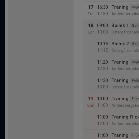
17
16:30
Träning
Pojk
17:30
Fre
Andersbergsha
18
09:00
Bollek 1
Boll
10:00
Lör
Östergårdshall
10:15
Bollek 2
Boll
11:15
Östergårdshall
11:29
Träning
Pojk
12:30
Andersbergsha
11:30
Träning
Pojk
13:00
Östergårdshall
19
10:00
Träning
Flic
11:00
Sön
Andersbergsha
11:00
Träning Fli
12:00
Andersbergsha
11:00
Träning
Flic