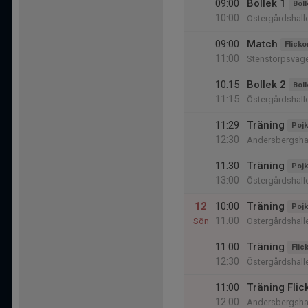
09:00
Bollek 1
Boll
10:00
Östergårdshall
09:00
Match
Flicko
11:00
Stenstorpsväg
10:15
Bollek 2
Boll
11:15
Östergårdshall
11:29
Träning
Pojk
12:30
Andersbergsha
11:30
Träning
Pojk
13:00
Östergårdshall
12
10:00
Träning
Pojk
11:00
Sön
Östergårdshall
11:00
Träning
Flic
12:30
Östergårdshall
11:00
Träning Fli
12:00
Andersbergsha