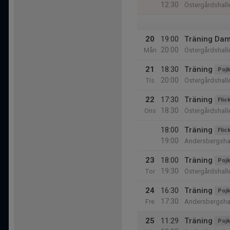
12:30
Östergårdshall
20
19:00
Träning Dam
20:00
Mån
Östergårdshall
21
18:30
Träning
Pojk
20:00
Tis
Östergårdshall
22
17:30
Träning
Flic
18:30
Ons
Östergårdshall
18:00
Träning
Flic
19:00
Andersbergsha
23
18:00
Träning
Pojk
19:30
Tor
Östergårdshall
24
16:30
Träning
Pojk
17:30
Fre
Andersbergsha
25
11:29
Träning
Pojk