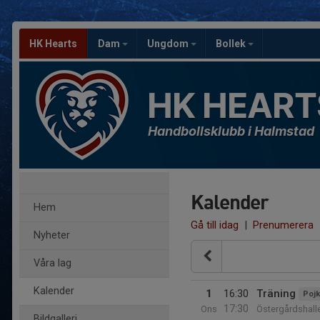
HK Hearts
Dam
Ungdom
Bollek
HK HEART
Handbollsklubb i Halmstad
Kalender
Hem
Gå till idag
|
Prenumerera
Nyheter
Våra lag
Kalender
1
16:30
Träning
Pojk
17:30
Ons
Östergårdshall
Bildgalleri