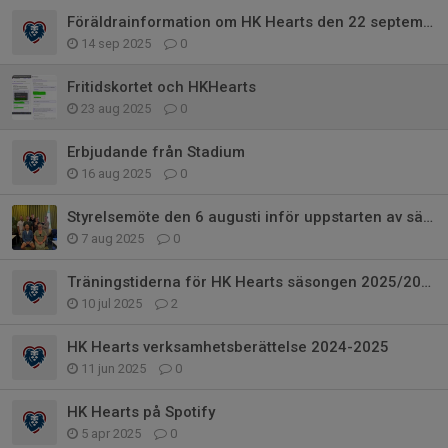
Föräldrainformation om HK Hearts den 22 september
14 sep 2025
0
Fritidskortet och HKHearts
23 aug 2025
0
Erbjudande från Stadium
16 aug 2025
0
Styrelsemöte den 6 augusti inför uppstarten av säsongen 2025/2026
7 aug 2025
0
Träningstiderna för HK Hearts säsongen 2025/2026
10 jul 2025
2
HK Hearts verksamhetsberättelse 2024-2025
11 jun 2025
0
HK Hearts på Spotify
5 apr 2025
0