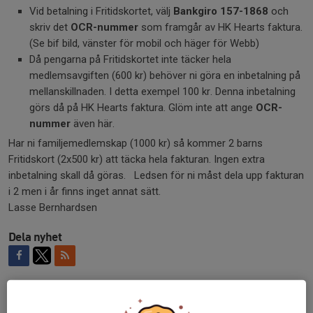
Vid betalning i Fritidskortet, välj
Bankgiro 157-1868
och
skriv det
OCR-nummer
som framgår av HK Hearts faktura.
(Se bif bild, vänster för mobil och häger för Webb)
Då pengarna på Fritidskortet inte täcker hela
medlemsavgiften (600 kr) behöver ni göra en inbetalning på
mellanskillnaden. I detta exempel 100 kr. Denna inbetalning
görs då på HK Hearts faktura. Glöm inte att ange
OCR-
nummer
även här.
Har ni familjemedlemskap (1000 kr) så kommer 2 barns
Fritidskort (2x500 kr) att täcka hela fakturan. Ingen extra
inbetalning skall då göras. Ledsen för ni måst dela upp fakturan
i 2 men i år finns inget annat sätt.
Lasse Bernhardsen
Dela nyhet
Kommentarer