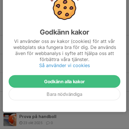
Tidigare nyheter
Godkänn kakor
Vi använder oss av kakor (cookies) för att vår
Våra träningstider 2026/2027
webbplats ska fungera bra för dig. De används
21 jul, 13:50
3
även för webbanalys i syfte att hjälpa oss att
förbättra våra tjänster.
HK Hearts på Andersbergsfestivalen
Så använder vi cookies
28 maj, 19:54
0
Inbjudan till årsmöte måndagen den 15 juni kl 18.30
Godkänn alla kakor
19 apr, 13:16
0
Bara nödvändiga
Fritidskortet och HKHearts
19 nov 2025
0
Prova på handboll
23 okt 2025
0