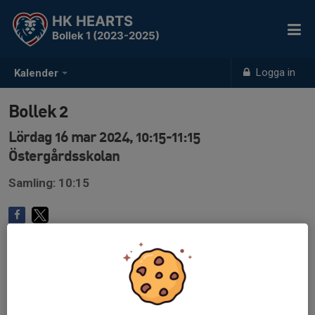
HK HEARTS
Bollek 1 (2023-2025)
Logga in
Kalender
Bollek 2
Lördag 16 mar 2024, 10:15-11:15
Östergårdsskolan
Samling: 10:15