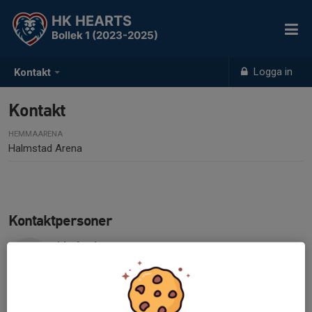
HK HEARTS
Bollek 1 (2023-2025)
Logga in
Kontakt
Kontakt
HEMMAARENA
Halmstad Arena
Kontaktpersoner
Ida Aspberg
Ledare
076-305 36 05
idaaspberg@hotmail.com