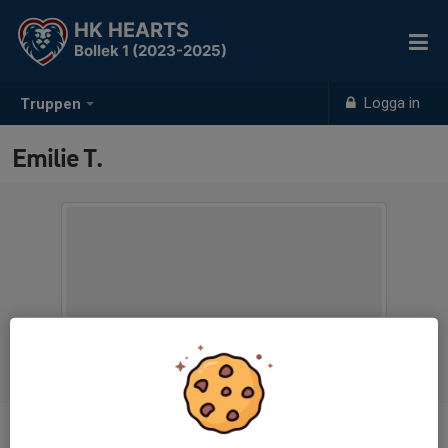
HK HEARTS
Bollek 1 (2023-2025)
Logga in
Truppen
Emilie T.
Titel
Administratör