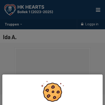
HK HEARTS
Bollek 1 (2023-2025)
Logga in
Truppen
Ida A.
Titel
Ledare