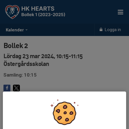
HK HEARTS
Bollek 1 (2023-2025)
Logga in
Kalender
Bollek 2
Lördag 23 mar 2024, 10:15-11:15
Östergårdsskolan
Samling: 10:15