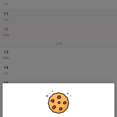
Fre
11
Lör
12
Sön
v.29
13
Mån
14
Tis
15
Ons
16
Tor
17