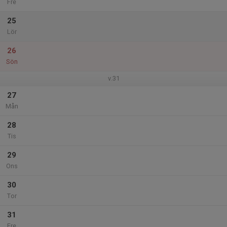
Fre
25
Lör
26
Sön
v.31
27
Mån
28
Tis
29
Ons
30
Tor
31
Fre