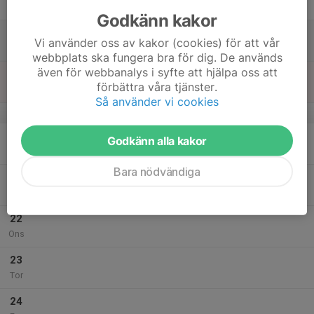
Fre
Godkänn kakor
18
Vi använder oss av kakor (cookies) för att vår
Lör
webbplats ska fungera bra för dig. De används
även för webbanalys i syfte att hjälpa oss att
19
förbättra våra tjänster.
Sön
Så använder vi cookies
v.30
20
Godkänn alla kakor
Mån
Bara nödvändiga
21
Tis
22
Ons
23
Tor
24