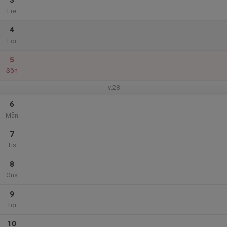
3
Fre
4
Lör
5
Sön
v.28
6
Mån
7
Tis
8
Ons
9
Tor
10