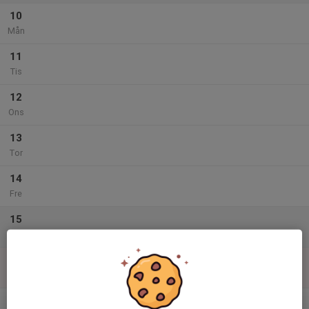
10
Mån
11
Tis
12
Ons
13
Tor
14
Fre
15
Lör
16
Sön
v.34