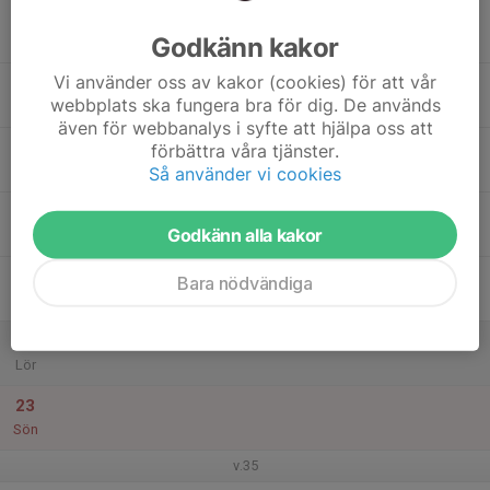
17
Godkänn kakor
Mån
Vi använder oss av kakor (cookies) för att vår
18
webbplats ska fungera bra för dig. De används
Tis
även för webbanalys i syfte att hjälpa oss att
19
förbättra våra tjänster.
Så använder vi cookies
Ons
20
Godkänn alla kakor
Tor
21
Bara nödvändiga
Fre
22
Lör
23
Sön
v.35