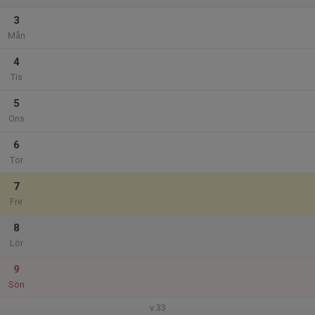
3
Mån
4
Tis
5
Ons
6
Tor
7
Fre
8
Lör
9
Sön
v.33