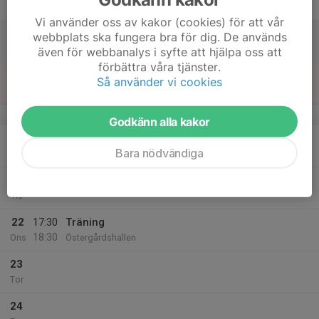
Fre
Vi använder oss av kakor (cookies) för att vår
18
webbplats ska fungera bra för dig. De används
Lör
även för webbanalys i syfte att hjälpa oss att
förbättra våra tjänster.
19
10:00
Träning
Så använder vi cookies
11:00
Sön
Andersbergshallen
v.17
Godkänn alla kakor
20
Bara nödvändiga
Mån
21
Tis
22
17:30
Träning
18:30
Ons
Östergårdshallen
23
Tor
24