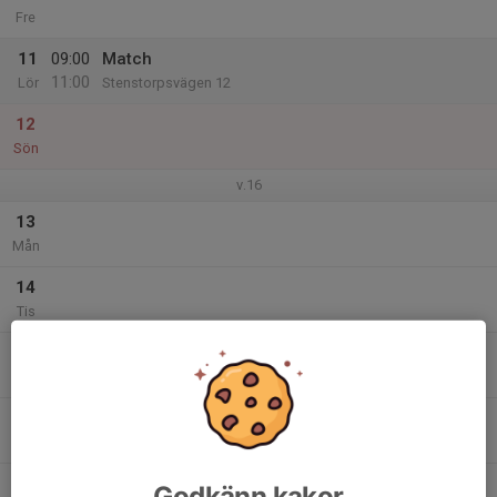
Fre
11
09:00
Match
11:00
Lör
Stenstorpsvägen 12
12
Sön
v.16
13
Mån
14
Tis
15
17:30
Träning
18:30
Ons
Östergårdshallen
16
Tor
17
Godkänn kakor