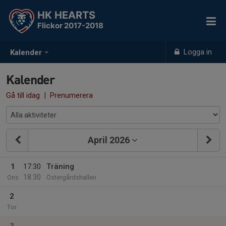
HK HEARTS
Flickor 2017-2018
Logga in
Kalender
Kalender
Gå till idag
|
Prenumerera
April 2026
1
17:30
Träning
18:30
Ons
Östergårdshallen
2
Tor