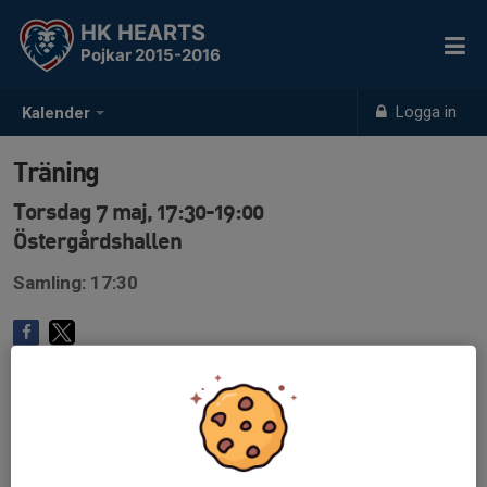
HK HEARTS
Pojkar 2015-2016
Logga in
Kalender
Träning
Torsdag 7 maj, 17:30-19:00
Östergårdshallen
Samling: 17:30