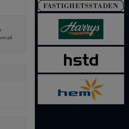
r
även på