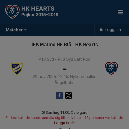
HK HEARTS
Pojkar 2015-2016
Logga in
Matcher
IFK Malmö HF Blå - HK Hearts
P10 Syd - P10 Syd Lätt Röd
-
29 nov 2025, 12:45, Nyhemshallen
Ängelholm
Samling 11:00, Östergård
Endast kallade kunde anmäla sig till aktiviteten. 12 personer var kallade.
Logga in här