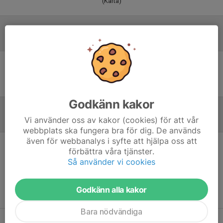
(Karta)
Laguppställning
Ingen uppställning ifylld
Godkänn kakor
Vi använder oss av kakor (cookies) för att vår
Inför match
/
Referat
webbplats ska fungera bra för dig. De används
även för webbanalys i syfte att hjälpa oss att
förbättra våra tjänster.
Inget referat skrivet
Så använder vi cookies
Godkänn alla kakor
Bara nödvändiga