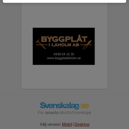
För
smarta
idrottsföreningar
Välj version:
Mobil
|
Desktop