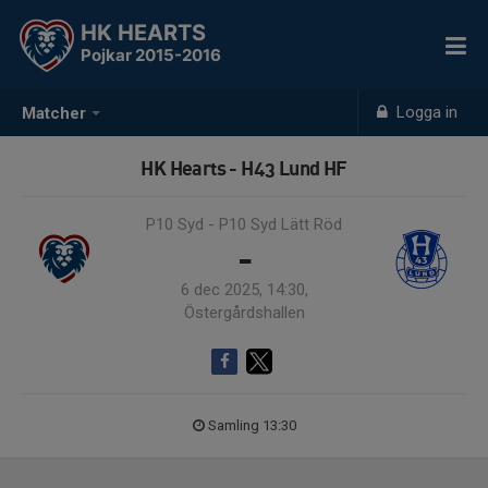
HK HEARTS
Pojkar 2015-2016
Logga in
Matcher
HK Hearts - H43 Lund HF
P10 Syd - P10 Syd Lätt Röd
-
6 dec 2025, 14:30,
Östergårdshallen
Samling 13:30