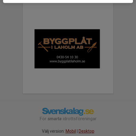
För
smarta
idrottsföreningar
Välj version:
Mobil
|
Desktop