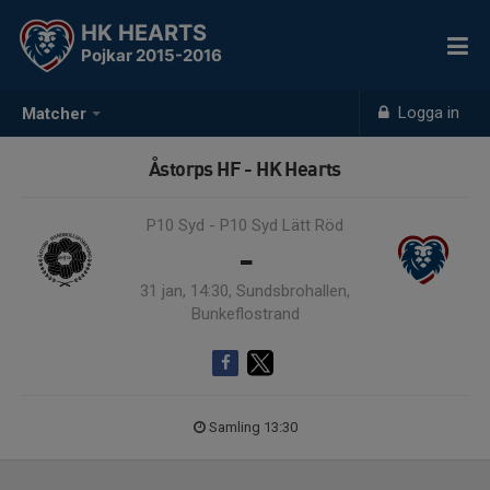
HK HEARTS
Pojkar 2015-2016
Logga in
Matcher
Åstorps HF - HK Hearts
P10 Syd - P10 Syd Lätt Röd
-
31 jan, 14:30, Sundsbrohallen,
Bunkeflostrand
Samling 13:30