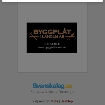
För
smarta
idrottsföreningar
Välj version:
Mobil
|
Desktop