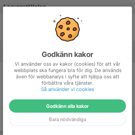
Laguppställning
Ingen uppställning ifylld
Godkänn kakor
Inför match
/
Referat
Vi använder oss av kakor (cookies) för att vår
webbplats ska fungera bra för dig. De används
Inget referat skrivet
även för webbanalys i syfte att hjälpa oss att
förbättra våra tjänster.
Så använder vi cookies
Godkänn alla kakor
Bara nödvändiga