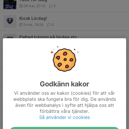
28 mar, 20:10
3
Kiosk Lördag!
5 mar, 18:26
0
Flyttad träning på lördag etc..
26 jan, 21:28
0
Inställd träning lördag 24/1
21 jan, 17:01
0
Välkommen till P2015/2016 i HK Hearts
23 jul 2025
0
Godkänn kakor
Vi använder oss av kakor (cookies) för att vår
TACK!
webbplats ska fungera bra för dig. De används
19 jan 2025
1
även för webbanalys i syfte att hjälpa oss att
förbättra våra tjänster.
Tack för idag och God Jul🎄
Så använder vi cookies
21 dec 2024
4