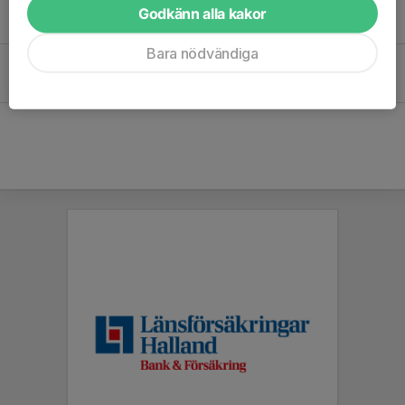
Vilken bra Cup och veckans träningar
Godkänn alla kakor
15 okt 2024
0
Bara nödvändiga
Imponerande matcher av minihandbollslaget
23 jan 2023
2