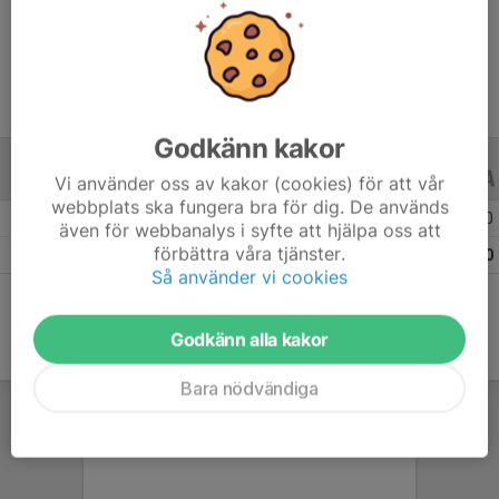
Ålder
12 år
Godkänn kakor
ALLA SERIER
ALLA ÅR
Vi använder oss av kakor (cookies) för att vår
webbplats ska fungera bra för dig. De används
Säsongen 25/26
6
0
0
även för webbanalys i syfte att hjälpa oss att
förbättra våra tjänster.
Totalt
6
0
0
Så använder vi cookies
Godkänn alla kakor
Bara nödvändiga