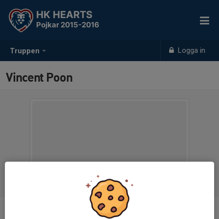
HK HEARTS
Pojkar 2015-2016
Logga in
Truppen
Vincent Poon
Position
-