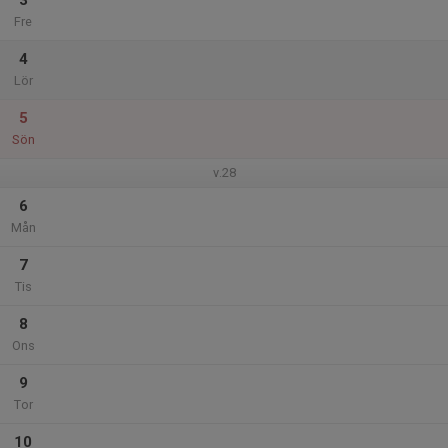
3
Fre
4
Lör
5
Sön
v.28
6
Mån
7
Tis
8
Ons
9
Tor
10