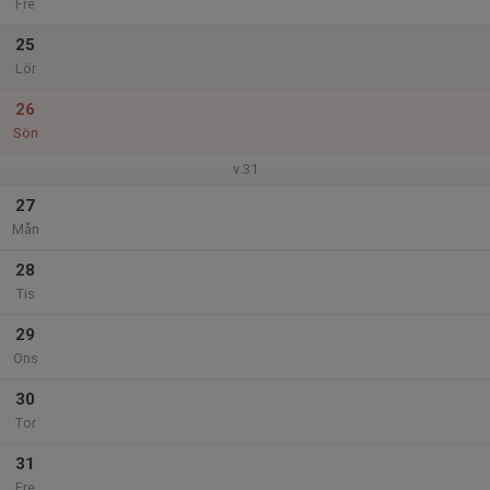
Fre
25
Lör
26
Sön
v.31
27
Mån
28
Tis
29
Ons
30
Tor
31
Fre