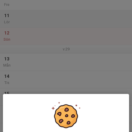
Fre
11
Lör
12
Sön
v.29
13
Mån
14
Tis
15
Ons
16
Tor
17