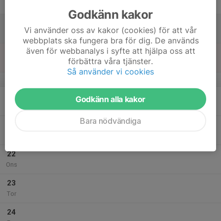
Fre
Godkänn kakor
18
Vi använder oss av kakor (cookies) för att vår
Lör
webbplats ska fungera bra för dig. De används
även för webbanalys i syfte att hjälpa oss att
19
förbättra våra tjänster.
Sön
Så använder vi cookies
v.30
20
Godkänn alla kakor
Mån
Bara nödvändiga
21
Tis
22
Ons
23
Tor
24