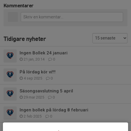
Kommentarer
Tidigare nyheter
Ingen Bollek 24 januari
21 jan, 20:14
0
På lördag kör vi!!!
4 sep 2025
0
Säsongsavslutning 5 april
29 mar 2025
0
Ingen bollek på lördag 8 februari
2 feb 2025
0
Snart juluppehåll