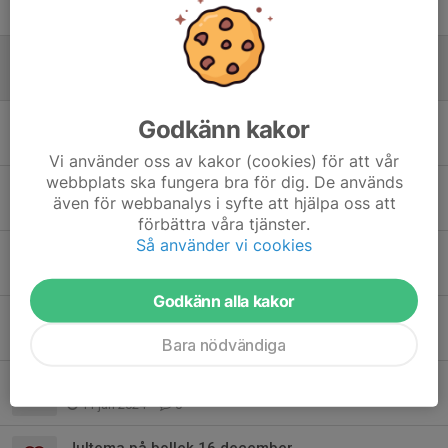
6 dec 2024
0
Bollek imorgon 2/11
1 nov 2024
0
Ingen bollek 12 oktober
Godkänn kakor
5 okt 2024
0
Vi använder oss av kakor (cookies) för att vår
webbplats ska fungera bra för dig. De används
Säsongen är slut för denna gång!
även för webbanalys i syfte att hjälpa oss att
29 mar 2024
0
förbättra våra tjänster.
Så använder vi cookies
Bollek som vanligt 24/2
21 feb 2024
0
Godkänn alla kakor
Tröjor till alla barn
15 jan 2024
0
Bara nödvändiga
På lördag kör vi!
11 jan 2024
0
Jultema på bollek 16 december