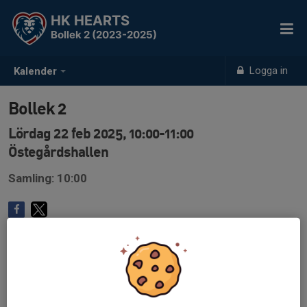
HK HEARTS
Bollek 2 (2023-2025)
Logga in
Kalender
Bollek 2
Lördag 22 feb 2025, 10:00-11:00
Östegårdshallen
Samling: 10:00