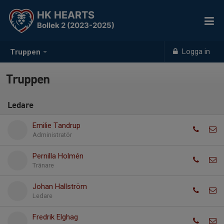
HK HEARTS
Bollek 2 (2023-2025)
Logga in
Truppen
Truppen
Ledare
Emilie Tandrup
Administratör
Pernilla Holmén
Tränare
Johan Hallström
Ledare
Fredrik Elghag