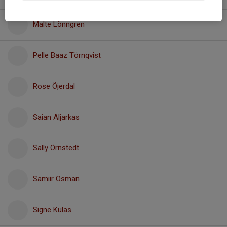
Malte Lönngren
Pelle Baaz Törnqvist
Rose Öjerdal
Saian Aljarkas
Sally Örnstedt
Samiir Osman
Signe Kulas