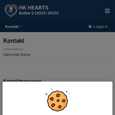
HK HEARTS
Bollek 2 (2023-2025)
Logga in
Kontakt
Kontakt
HEMMAARENA
Halmstad Arena
Kontaktpersoner
Emilie Tandrup
Administratör
073-994 45 23
e.tandrup@hotmail.com