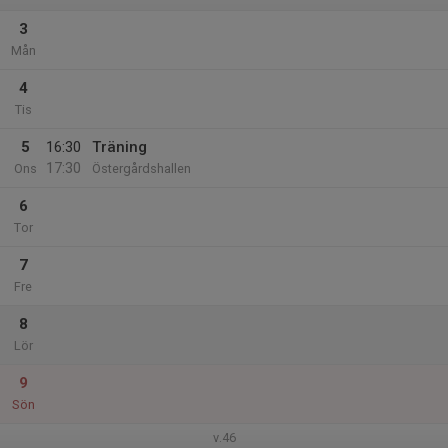
3
Mån
4
Tis
5
16:30
Träning
17:30
Ons
Östergårdshallen
6
Tor
7
Fre
8
Lör
9
Sön
v.46