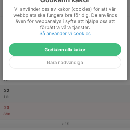
17
Vi använder oss av kakor (cookies) för att vår
Mån
webbplats ska fungera bra för dig. De används
även för webbanalys i syfte att hjälpa oss att
18
förbättra våra tjänster.
Tis
Så använder vi cookies
19
16:30
Träning
17:30
Ons
Östergårdshallen
Godkänn alla kakor
20
Bara nödvändiga
Tor
21
Fre
22
Lör
23
Sön
v.48