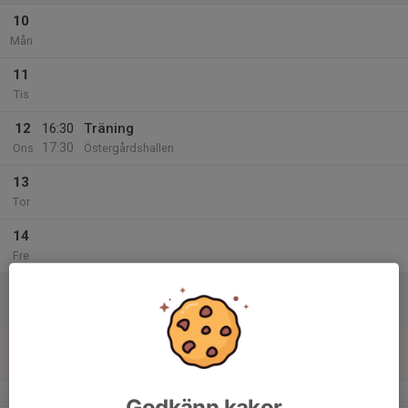
10
Mån
11
Tis
12
16:30
Träning
17:30
Ons
Östergårdshallen
13
Tor
14
Fre
15
Lör
16
Sön
v.47
Godkänn kakor