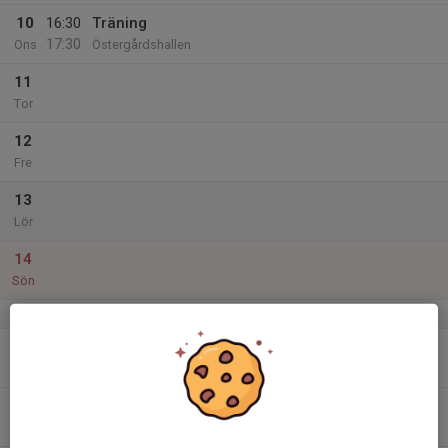
10
16:30
Träning
17:30
Ons
Östergårdshallen
11
Tor
12
Fre
13
Lör
14
Sön
v.38
15
Mån
16
Tis