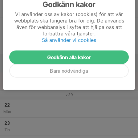
Godkänn kakor
17
16:30
Träning
17:30
Ons
Östergårdshallen
Vi använder oss av kakor (cookies) för att vår
webbplats ska fungera bra för dig. De används
18
även för webbanalys i syfte att hjälpa oss att
Tor
förbättra våra tjänster.
Så använder vi cookies
19
Fre
Godkänn alla kakor
20
Lör
Bara nödvändiga
21
Sön
v.39
22
Mån
23
Tis