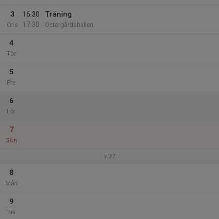
3
16:30
Träning
17:30
Ons
Östergårdshallen
4
Tor
5
Fre
6
Lör
7
Sön
v.37
8
Mån
9
Tis