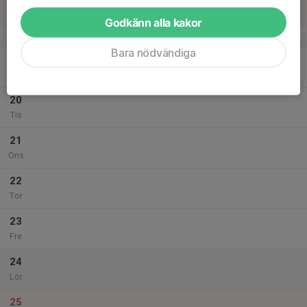
Sön
Godkänn alla kakor
v.4
Bara nödvändiga
19
18:00
Träning
19:00
Mån
Östergårdshallen
20
Tis
21
Ons
22
Tor
23
Fre
24
Lör
25