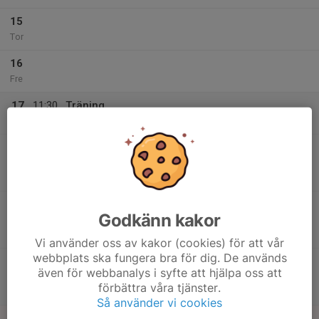
15
Tor
16
Fre
17
11:30
Träning
13:00
Lör
Östergårdshallen
12:00
Match mot Lödde Vikings HK 2
14:00
P10 Syd - P10 Syd Lätt Röd
Östergårdshallen
13:15
Match mot HK Ankaret
Godkänn kakor
16:15
Träningsmatcher
Stenstorpshallen
Vi använder oss av kakor (cookies) för att vår
webbplats ska fungera bra för dig. De används
14:30
Match mot Lugi HF 3
även för webbanalys i syfte att hjälpa oss att
16:30
P10 Syd - P10 Syd Lätt Röd
förbättra våra tjänster.
Östergårdshallen
Så använder vi cookies
18