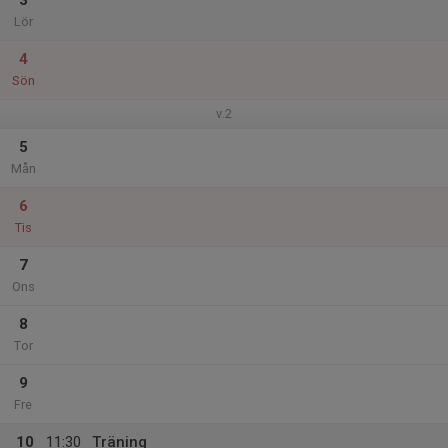
3
Lör
4
Sön
v.2
5
Mån
6
Tis
7
Ons
8
Tor
9
Fre
10
11:30
Träning