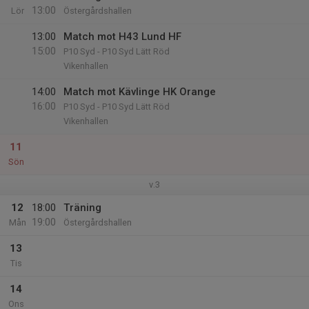
13:00
Lör
Östergårdshallen
13:00
Match mot H43 Lund HF
15:00
P10 Syd - P10 Syd Lätt Röd
Vikenhallen
14:00
Match mot Kävlinge HK Orange
16:00
P10 Syd - P10 Syd Lätt Röd
Vikenhallen
11
Sön
v.3
12
18:00
Träning
19:00
Mån
Östergårdshallen
13
Tis
14
Ons