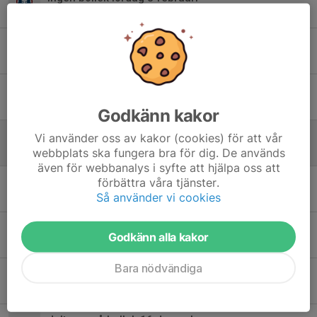
2 feb 2025
0
Snart juluppehåll
6 dec 2024
0
Bollek imorgon 2/11
1 nov 2024
0
Godkänn kakor
Ingen bollek 12 oktober
Vi använder oss av kakor (cookies) för att vår
5 okt 2024
0
webbplats ska fungera bra för dig. De används
även för webbanalys i syfte att hjälpa oss att
Säsongen är slut för denna gång!
förbättra våra tjänster.
Så använder vi cookies
29 mar 2024
0
Tröjor till alla barn
Godkänn alla kakor
15 jan 2024
0
Bara nödvändiga
På lördag kör vi!
11 jan 2024
0