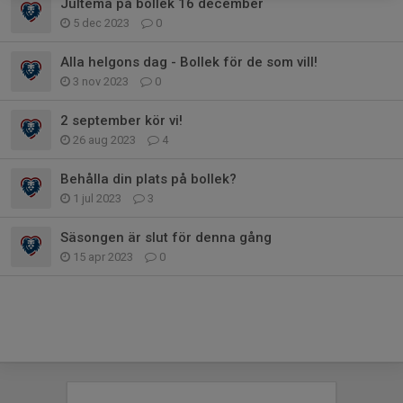
Jultema på bollek 16 december
5 dec 2023
0
Alla helgons dag - Bollek för de som vill!
3 nov 2023
0
2 september kör vi!
26 aug 2023
4
Behålla din plats på bollek?
1 jul 2023
3
Säsongen är slut för denna gång
15 apr 2023
0