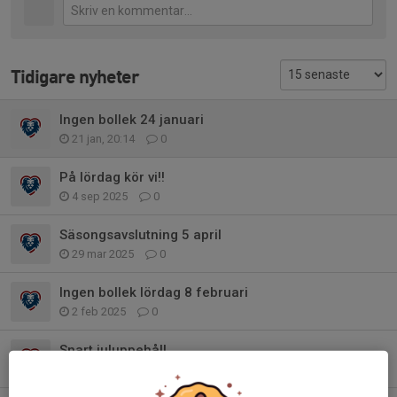
Tidigare nyheter
Ingen bollek 24 januari
21 jan, 20:14
0
På lördag kör vi!!
4 sep 2025
0
Säsongsavslutning 5 april
29 mar 2025
0
Ingen bollek lördag 8 februari
2 feb 2025
0
Snart juluppehåll
6 dec 2024
0