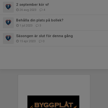
2 september kör vi!
26 aug 2023
4
Behålla din plats på bollek?
1 jul 2023
3
Säsongen är slut för denna gång
15 apr 2023
0