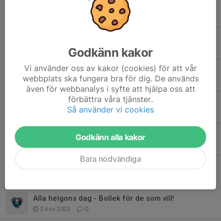
Bollek imorgon 2/11
1 nov 2024
0
Ingen bollek 12 oktober
5 okt 2024
0
Godkänn kakor
Vi använder oss av kakor (cookies) för att vår
Säsongen är slut för denna gång!
webbplats ska fungera bra för dig. De används
29 mar 2024
0
även för webbanalys i syfte att hjälpa oss att
förbättra våra tjänster.
Tröjor till alla barn
Så använder vi cookies
15 jan 2024
0
På lördag kör vi!
Godkänn alla kakor
11 jan 2024
0
Bara nödvändiga
Jultema på bollek 16 december
5 dec 2023
0
Alla helgons dag - Bollek för de som vill!
3 nov 2023
0