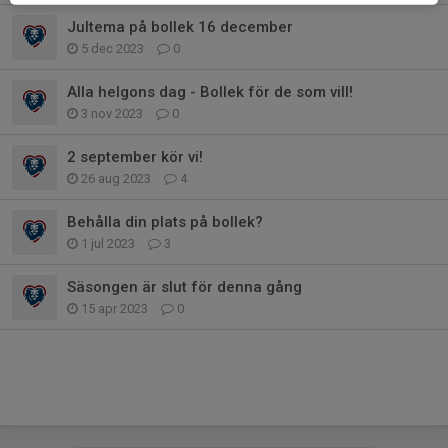
Jultema på bollek 16 december
5 dec 2023
0
Alla helgons dag - Bollek för de som vill!
3 nov 2023
0
2 september kör vi!
26 aug 2023
4
Behålla din plats på bollek?
1 jul 2023
3
Säsongen är slut för denna gång
15 apr 2023
0