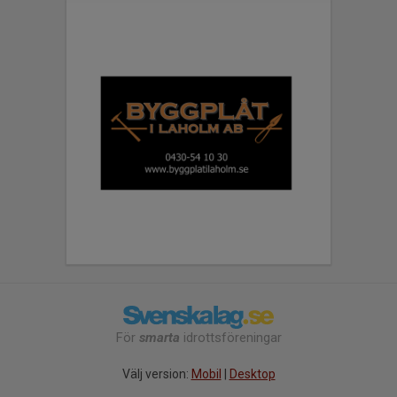
För
smarta
idrottsföreningar
Välj version:
Mobil
|
Desktop