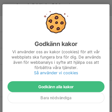
Ingen bollek lördag 8 februari
2 feb 2025
0
Snart juluppehåll
6 dec 2024
0
Bollek imorgon 2/11
Godkänn kakor
1 nov 2024
0
Vi använder oss av kakor (cookies) för att vår
Ingen bollek 12 oktober
webbplats ska fungera bra för dig. De används
5 okt 2024
0
även för webbanalys i syfte att hjälpa oss att
förbättra våra tjänster.
Säsongen är slut för denna gång!
Så använder vi cookies
29 mar 2024
0
Tröjor till alla barn
Godkänn alla kakor
15 jan 2024
0
Bara nödvändiga
På lördag kör vi!
11 jan 2024
0